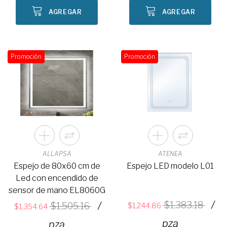
AGREGAR
AGREGAR
Promoción
Promoción
ALLAPSA
ATENEA
Espejo de 80x60 cm de
Espejo LED modelo L01
Led con encendido de
sensor de mano EL8060G
/
/
1,383.18
1,505.16
1,244.86
1,354.64
pza
pza