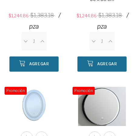
/
/
1,383.18
1,383.18
1,244.86
1,244.86
pza
pza
AGREGAR
AGREGAR
Promoción
Promoción