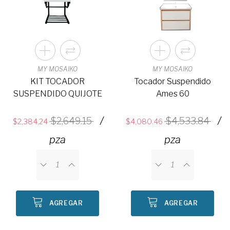
MY MOSAIKO
MY MOSAIKO
KIT TOCADOR
Tocador Suspendido
SUSPENDIDO QUIJOTE
Ames 60
/
/
2,649.15
4,533.84
2,384.24
4,080.46
pza
pza
AGREGAR
AGREGAR