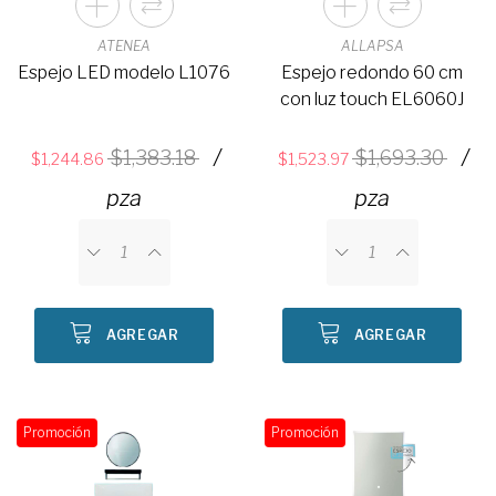
ATENEA
ALLAPSA
Espejo LED modelo L1076
Espejo redondo 60 cm
con luz touch EL6060J
/
/
1,383.18
1,693.30
1,244.86
1,523.97
pza
pza
AGREGAR
AGREGAR
Promoción
Promoción