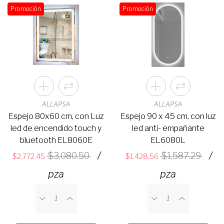
Promoción
Promoción
ALLAPSA
ALLAPSA
Espejo 80x60 cm, con Luz
Espejo 90 x 45 cm, con luz
led de encendido touch y
led anti- empañante
bluetooth EL8060E
EL6080L
/
/
3,080.50
1,587.29
2,772.45
1,428.56
pza
pza