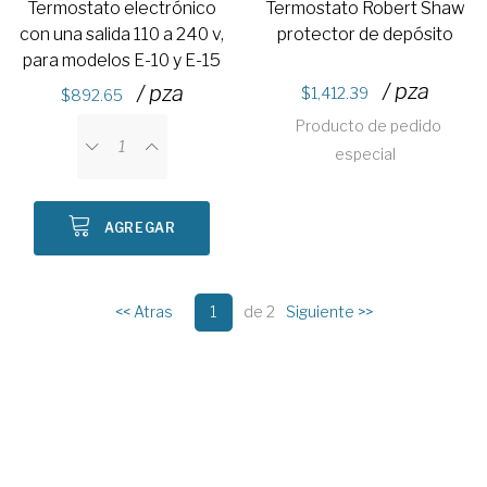
Termostato electrónico
Termostato Robert Shaw
con una salida 110 a 240 v,
protector de depósito
para modelos E-10 y E-15
/ pza
/ pza
1,412.39
892.65
Producto de pedido
especial
AGREGAR
<< Atras
1
de 2
Siguiente >>