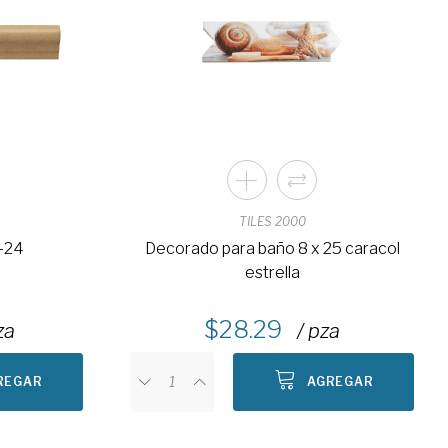
TILES 2000
T-24
Decorado para baño 8 x 25 caracol
estrella
28.29
za
/ pza
REGAR
AGREGAR