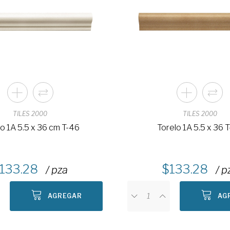
TILES 2000
TILES 2000
o 1A 5.5 x 36 cm T-46
Torelo 1A 5.5 x 36 
133.28
133.28
/ pza
/ p
AGREGAR
AG