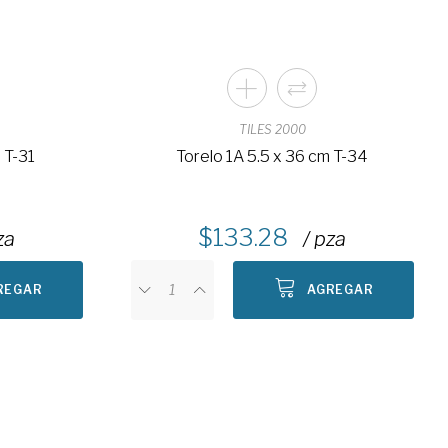
TILES 2000
 T-31
Torelo 1A 5.5 x 36 cm T-34
133.28
za
/ pza
REGAR
AGREGAR