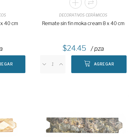
COS
DECORATIVOS CERÁMICOS
 x 40 cm
Remate sin fin moka cream 8 x 40 cm
24.45
za
/ pza
REGAR
AGREGAR