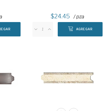
24.45
za
/ pza
REGAR
AGREGAR