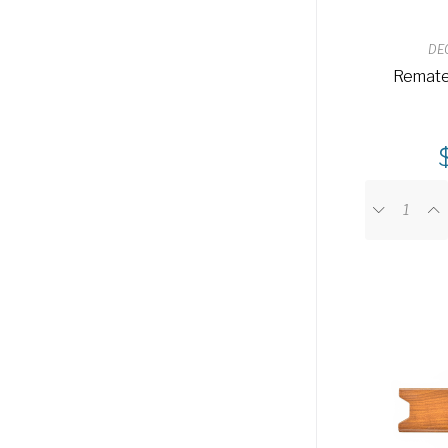
DE
Remate 