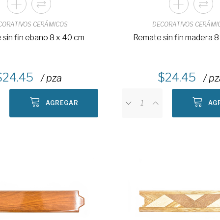
CORATIVOS CERÁMICOS
DECORATIVOS CERÁMI
sin fin ebano 8 x 40 cm
Remate sin fin madera 8
24.45
24.45
/ pza
/ p
AGREGAR
AG