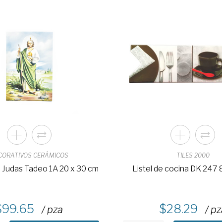
CORATIVOS CERÁMICOS
TILES 2000
n Judas Tadeo 1A 20 x 30 cm
Listel de cocina DK 247 
99.65
28.29
/ pza
/ p