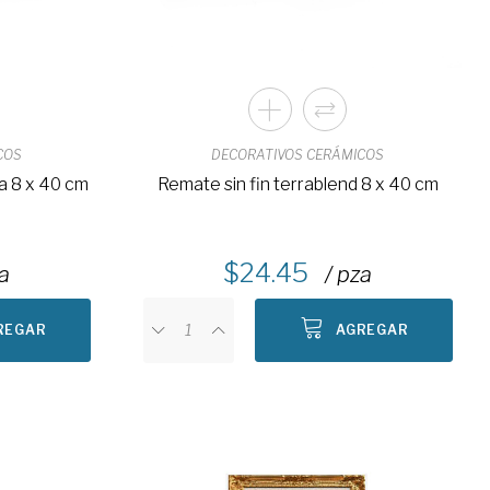
COS
DECORATIVOS CERÁMICOS
ra 8 x 40 cm
Remate sin fin terrablend 8 x 40 cm
24.45
za
/ pza
REGAR
AGREGAR