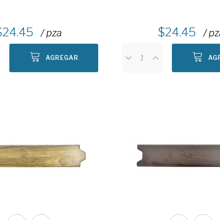
24.45
24.45
/ pza
/ p
AGREGAR
AG