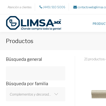
Atención a clientes
(449) 910 5006
contactoweb@limsa.
PRODUC
Productos
Búsqueda general
21 productos
Búsqueda por familia
Complementos y decorados > Piezas especiales