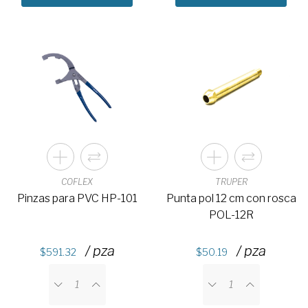
COFLEX
TRUPER
Pinzas para PVC HP-101
Punta pol 12 cm con rosca
POL-12R
/ pza
/ pza
591.32
50.19