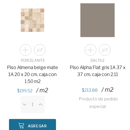
PORCELANITE
DALTILE
Piso Almena beige mate
Piso Alpha Flat gris 1A 37 x
1A 20 x 20 cm, caja con
37 cm, caja con 2.11
1.50 m2
/ m2
/ m2
213.88
199.52
Producto de pedido
especial
AGREGAR