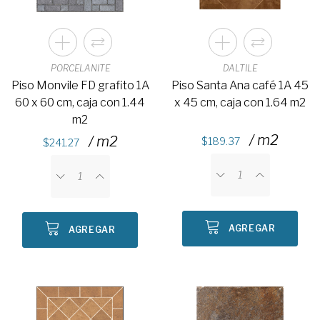
PORCELANITE
DALTILE
Piso Monvile FD grafito 1A
Piso Santa Ana café 1A 45
60 x 60 cm, caja con 1.44
x 45 cm, caja con 1.64 m2
m2
/ m2
/ m2
189.37
241.27
AGREGAR
AGREGAR