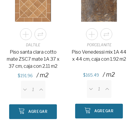
DALTILE
PORCELANITE
Piso santa clara cotto
Piso Venedessi mix 1A 44
mate ZSC7 mate 1A 37 x
x 44 cm, caja con 1.92 m2
37 cm, caja con 2.11 m2
/ m2
/ m2
165.49
191.96
AGREGAR
AGREGAR