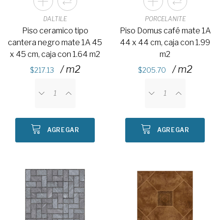
DALTILE
PORCELANITE
Piso ceramico tipo
Piso Domus café mate 1A
cantera negro mate 1A 45
44 x 44 cm, caja con 1.99
x 45 cm, caja con 1.64 m2
m2
/ m2
/ m2
217.13
205.70
AGREGAR
AGREGAR