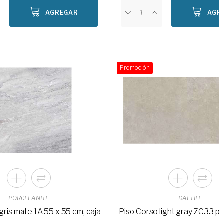
AGREGAR
AG
Promoción
PORCELANITE
DALTILE
gris mate 1A 55 x 55 cm, caja
Piso Corso light gray ZC33 p