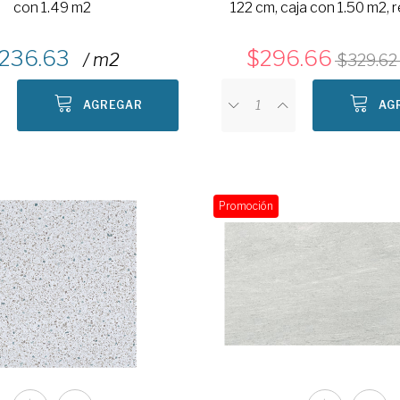
con 1.49 m2
122 cm, caja con 1.50 m2, 
236.63
296.66
/ m2
329.62
AGREGAR
AG
Promoción