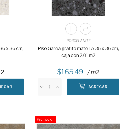
PORCELANITE
36 x 36 cm,
Piso Garea grafito mate 1A 36 x 36 cm,
2
caja con 2.01 m2
165.49
m2
/ m2
REGAR
AGREGAR
Promoción