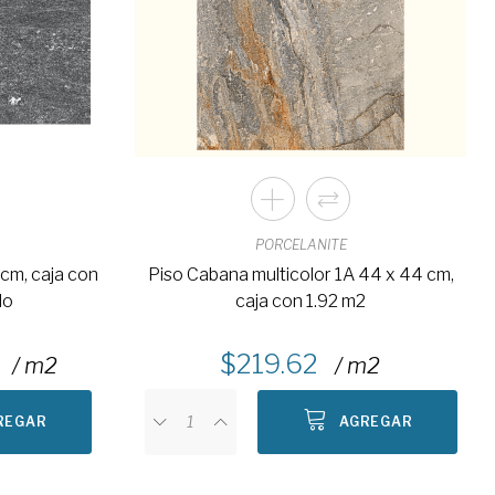
PORCELANITE
 cm, caja con
Piso Cabana multicolor 1A 44 x 44 cm,
do
caja con 1.92 m2
219.62
/ m2
/ m2
REGAR
AGREGAR