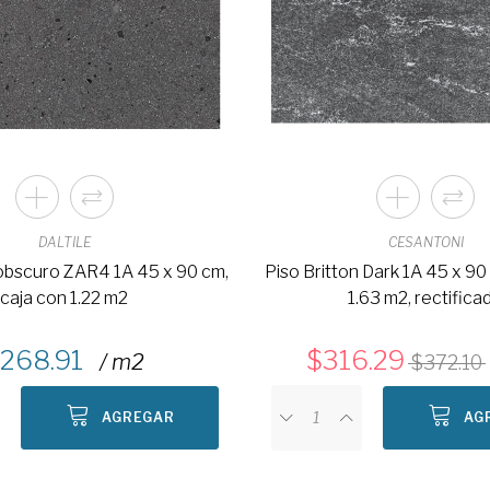
DALTILE
CESANTONI
 obscuro ZAR4 1A 45 x 90 cm,
Piso Britton Dark 1A 45 x 90
caja con 1.22 m2
1.63 m2, rectifica
268.91
316.29
/ m2
372.10
AGREGAR
AG