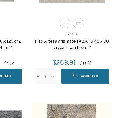
DALTILE
60 x 120 cm,
Piso Artesa gris mate 1A ZAR3 45 x 90
1.44 m2
cm, caja con 1.62 m2
268.91
/ m2
/ m2
REGAR
AGREGAR