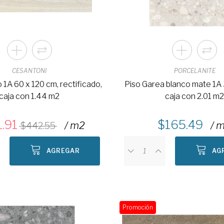
CESANTONI
PORCELANITE
o 1A 60 x 120 cm, rectificado,
Piso Garea blanco mate 1A 
caja con 1.44 m2
caja con 2.01 m
.91
165.49
/ m2
/ 
442.55
AGREGAR
AG
Promoción