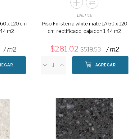
DALTILE
 60 x 120 cm,
Piso Finisterra white mate 1A 60 x 120
1.44 m2
cm, rectificado, caja con 1.44 m2
281.02
/ m2
/ m2
518.53
REGAR
AGREGAR