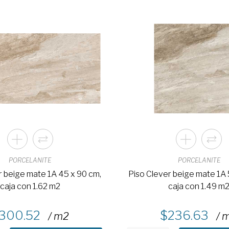
PORCELANITE
PORCELANITE
r beige mate 1A 45 x 90 cm,
Piso Clever beige mate 1A 
caja con 1.62 m2
caja con 1.49 m
300.52
236.63
/ m2
/ 