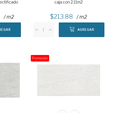
rectificado
caja con 2.11m2
213.88
/ m2
/ m2
REGAR
AGREGAR
Promoción