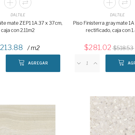
DALTILE
DALTILE
hite mate ZEP1 1A 37 x 37cm,
Piso Finisterra gray mate 1A
caja con 2.11m2
rectificado, caja con 
213.88
281.02
/ m2
518.53
AGREGAR
AG