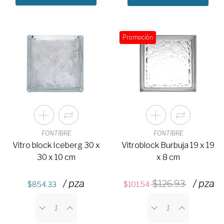
Promoción
FONTIBRE
FONTIBRE
Vitro block Iceberg 30 x
Vitroblock Burbuja 19 x 19
30 x 10 cm
x 8 cm
/ pza
/ pza
126.93
854.33
101.54