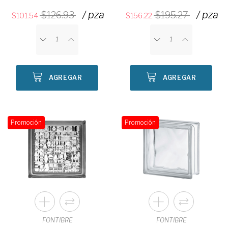
/ pza
/ pza
126.93
195.27
101.54
156.22
AGREGAR
AGREGAR
Promoción
Promoción
FONTIBRE
FONTIBRE