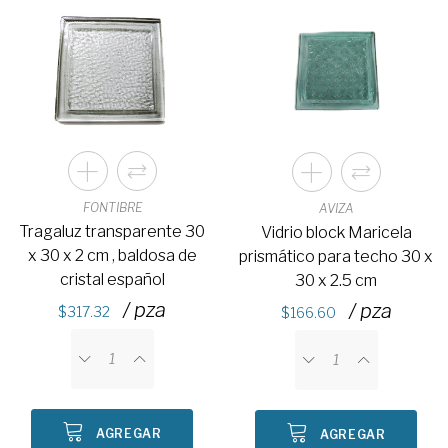
FONTIBRE
AVIZA
Tragaluz transparente 30
Vidrio block Maricela
x 30 x 2 cm , baldosa de
prismático para techo 30 x
cristal español
30 x 2.5 cm
/ pza
/ pza
317.32
166.60
AGREGAR
AGREGAR