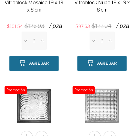
Vitroblock Mosaico 19 x 19
Vitroblock Nube 19 x 19 x
x 8 cm
8 cm
/ pza
/ pza
126.93
122.04
101.54
97.63
AGREGAR
AGREGAR
Promoción
Promoción