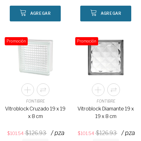
AGREGAR
AGREGAR
Promoción
Promoción
FONTIBRE
FONTIBRE
Vitroblock Cruzado 19 x 19
Vitroblock Diamante 19 x
x 8 cm
19 x 8 cm
/ pza
/ pza
126.93
126.93
101.54
101.54