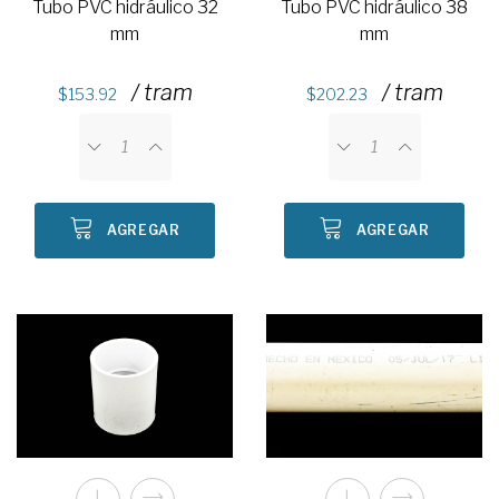
Tubo PVC hidráulico 32
Tubo PVC hidráulico 38
mm
mm
/ tram
/ tram
153.92
202.23
AGREGAR
AGREGAR