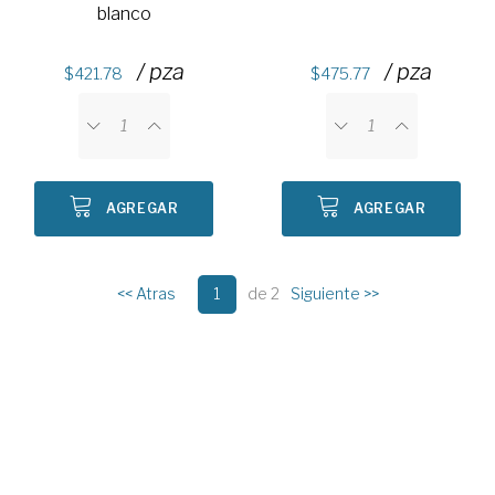
blanco
/ pza
/ pza
421.78
475.77
AGREGAR
AGREGAR
<< Atras
1
de 2
Siguiente >>