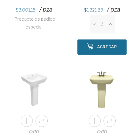
/ pza
/ pza
3,001.15
1,321.89
Producto de pedido
especial
AGREGAR
CATO
CATO