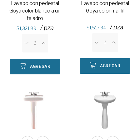
Lavabo con pedestal
Lavabo con pedestal
Goya color blanco a un
Goya color marfil
taladro
/ pza
/ pza
1,517.34
1,321.89
AGREGAR
AGREGAR