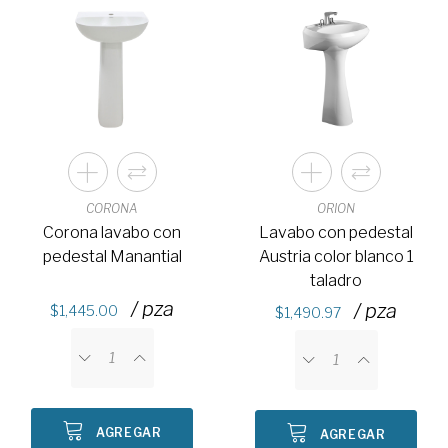
CORONA
ORION
Corona lavabo con
Lavabo con pedestal
pedestal Manantial
Austria color blanco 1
taladro
/ pza
/ pza
1,445.00
1,490.97
AGREGAR
AGREGAR