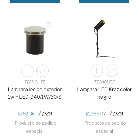
TECNOLITE
TECNOLITE
Lampara led de exterior
Lampara LED Kraz color
1w HLED-940/1W/30/S
negro
/ pza
/ pza
492.36
1,355.07
Producto de pedido
Producto de pedido
especial
especial