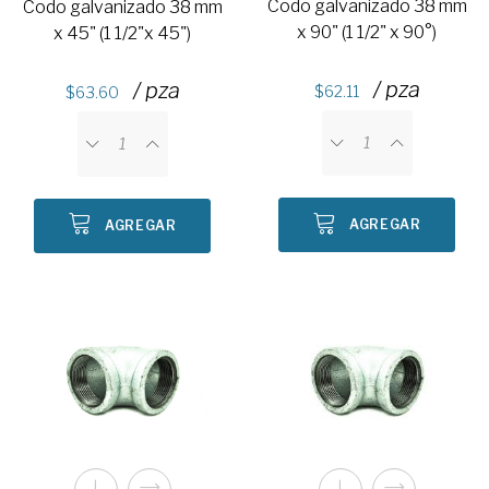
Codo galvanizado 38 mm
Codo galvanizado 38 mm
x 90" (1 1/2" x 90°)
x 45" (1 1/2"x 45")
/ pza
/ pza
62.11
63.60
AGREGAR
AGREGAR