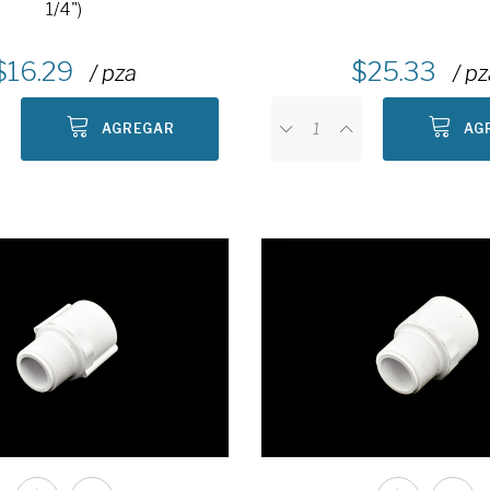
1/4")
16.29
25.33
/ pza
/ p
AGREGAR
AG