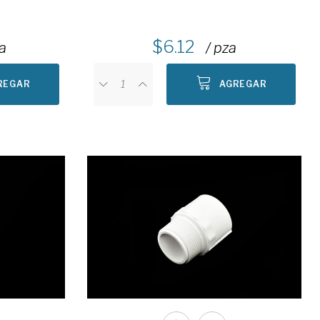
6.12
za
/ pza
REGAR
AGREGAR