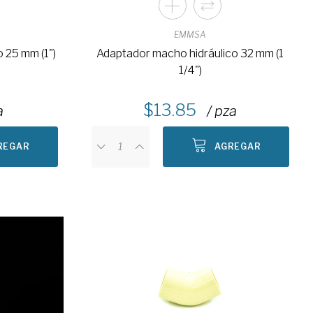
EMMSA
 25 mm (1")
Adaptador macho hidráulico 32 mm (1
1/4")
13.85
a
/ pza
REGAR
AGREGAR