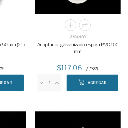
AMANCO
o 50 mm (2" x
Adaptador galvanizado espiga PVC 100
mm
117.06
za
/ pza
REGAR
AGREGAR