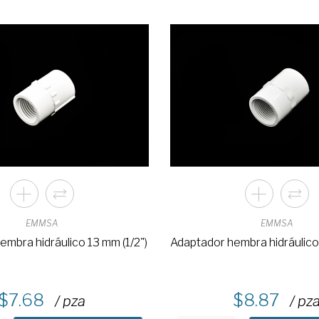
EMMSA
EMMSA
mbra hidráulico 13 mm (1/2")
Adaptador hembra hidráulico
7.68
8.87
/ pza
/ pz