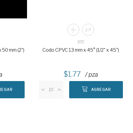
DTC
 50 mm (2")
Codo CPVC 13 mm x 45° (1/2" x 45")
1.77
a
/ pza
REGAR
AGREGAR