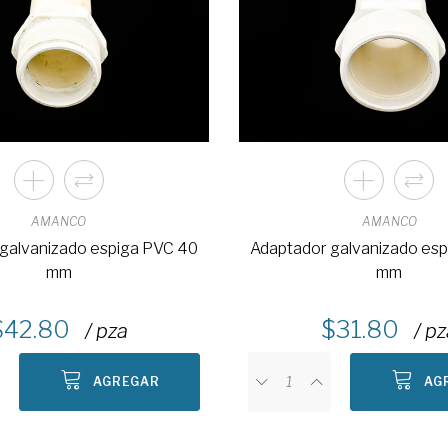
AMANCO
AMANCO
galvanizado espiga PVC 40
Adaptador galvanizado es
mm
mm
42.80
31.80
/ pza
/ p
AGREGAR
AG