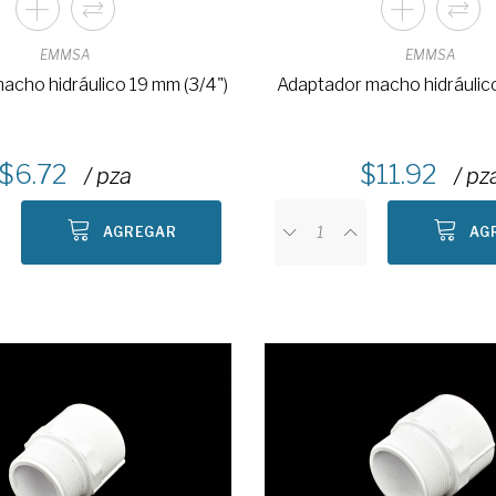
EMMSA
EMMSA
acho hidráulico 19 mm (3/4")
Adaptador macho hidráulico
6.72
11.92
/ pza
/ pz
AGREGAR
AG