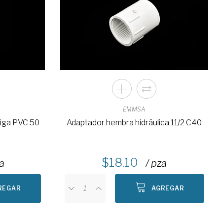
EMMSA
piga PVC 50
Adaptador hembra hidráulica 11/2 C40
18.10
za
/ pza
REGAR
AGREGAR