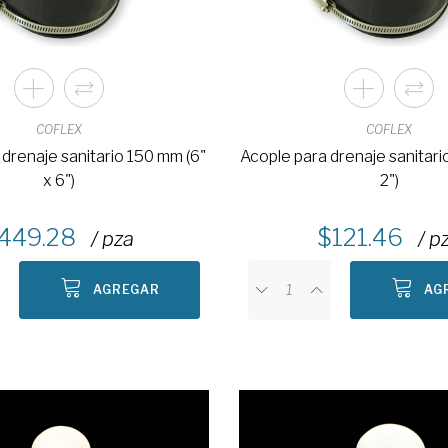
COFLEX
COFLEX
drenaje sanitario 150 mm (6"
Acople para drenaje sanitari
x 6")
2")
449.28
121.46
/ pza
/ p
AGREGAR
AG