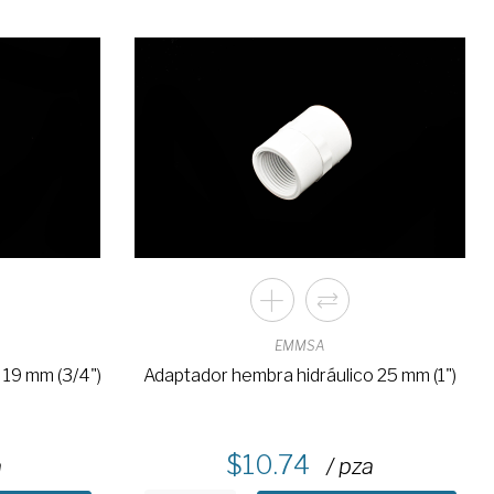
EMMSA
 19 mm (3/4")
Adaptador hembra hidráulico 25 mm (1")
10.74
a
/ pza