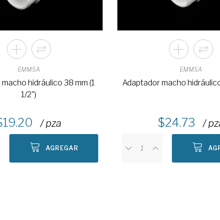
EMMSA
EMMSA
 macho hidráulico 38 mm (1
Adaptador macho hidráulico
1/2")
19.20
24.73
/ pza
/ pz
AGREGAR
AG