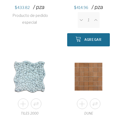
/ pza
/ pza
433.82
414.96
Producto de pedido
especial
AGREGAR
TILES 2000
DUNE