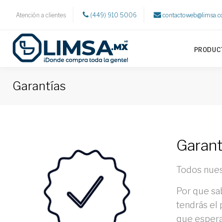
Atención a clientes
(449) 910 5006
contactoweb@limsa.
PRODUC
Garantías
Garant
Todos nues
Por que sa
tendrás el
que espera