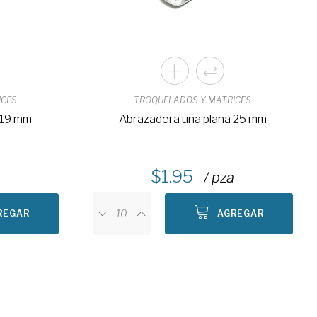
ICES
TROQUELADOS Y MATRICES
 19 mm
Abrazadera uña plana 25 mm
1.95
a
/ pza
REGAR
AGREGAR