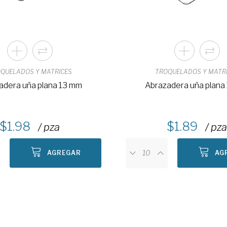
QUELADOS Y MATRICES
TROQUELADOS Y MATR
adera uña plana 13 mm
Abrazadera uña plana
1.98
1.89
/ pza
/ pz
AGREGAR
AG