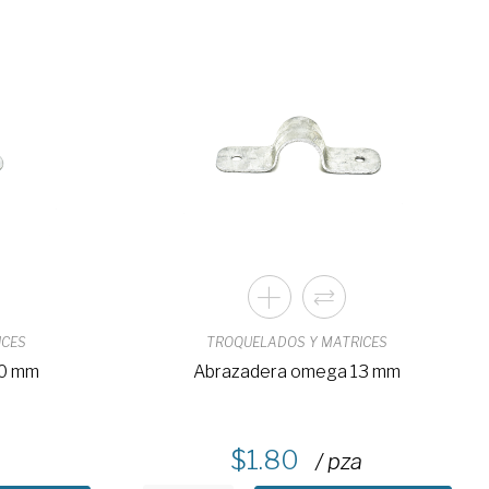
ICES
TROQUELADOS Y MATRICES
10 mm
Abrazadera omega 13 mm
1.80
/ pza