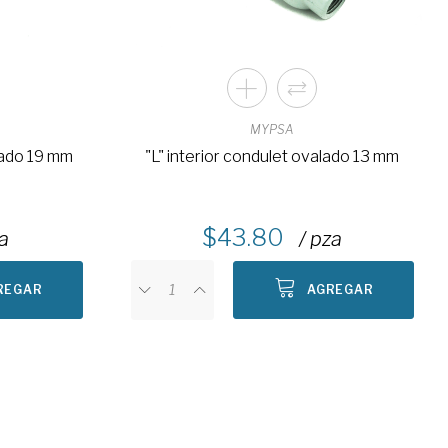
MYPSA
lado 19 mm
"L" interior condulet ovalado 13 mm
43.80
za
/ pza
REGAR
AGREGAR