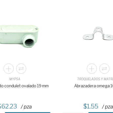
MYPSA
TROQUELADOS Y MATR
rdo condulet ovalado 19 mm
Abrazadera omega 
62.23
1.55
/ pza
/ pza