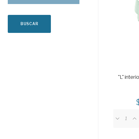
BUSCAR
"L" inter