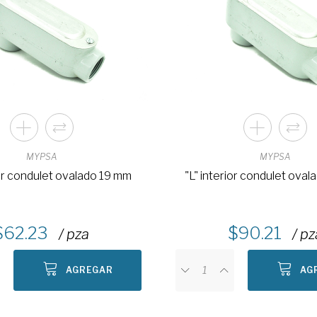
MYPSA
MYPSA
ior condulet ovalado 19 mm
"L" interior condulet ova
62.23
90.21
/ pza
/ pz
AGREGAR
AG