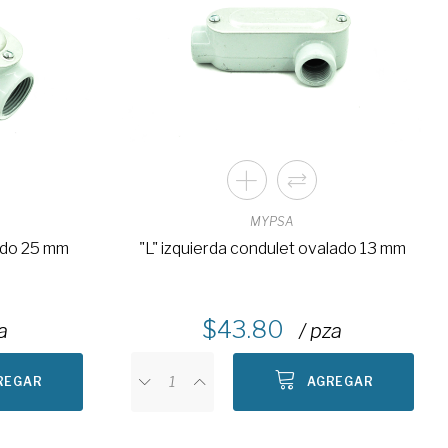
MYPSA
lado 25 mm
"L" izquierda condulet ovalado 13 mm
43.80
a
/ pza
REGAR
AGREGAR