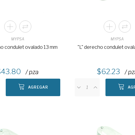
MYPSA
MYPSA
ho condulet ovalado 13 mm
"L" derecho condulet ova
43.80
62.23
/ pza
/ p
AGREGAR
AG