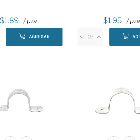
1.89
1.95
/ pza
/ pza
AGREGAR
AG