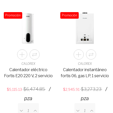
Promoción
Promoción
CALOREX
CALOREX
Calentador eléctrico
Calentador instantáneo
Fortis E20 220 V, 2 servicio
fortis 06, gas LP, 1 servicio
/
/
6,474.85
3,273.23
5,115.13
2,945.91
pza
pza