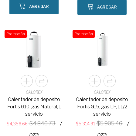
AGREGAR
AGREGAR
Promoción
Promoción
CALOREX
CALOREX
Calentador de deposito
Calentador de deposito
Fortis G10, gas Natural, 1
Fortis G15, gas LP, 1 1/2
servicio
servicio
/
/
4,840.73
5,905.46
4,356.66
5,314.91
pza
pza