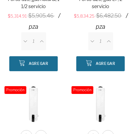
1/2 servicio
servicio
/
/
5,905.46
6,482.50
5,314.91
5,834.25
pza
pza
AGREGAR
AGREGAR
Promoción
Promoción