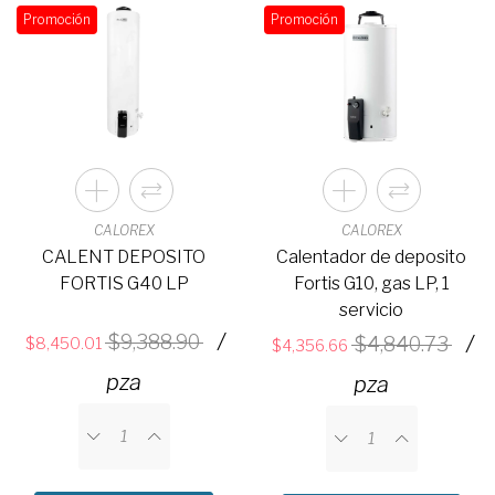
Promoción
Promoción
CALOREX
CALOREX
CALENT DEPOSITO
Calentador de deposito
FORTIS G40 LP
Fortis G10, gas LP, 1
servicio
/
9,388.90
/
4,840.73
8,450.01
4,356.66
pza
pza