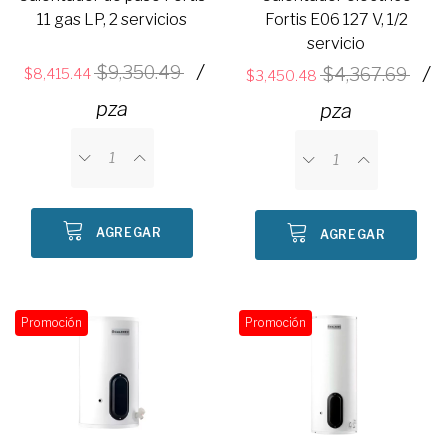
11 gas LP, 2 servicios
Fortis E06 127 V, 1/2
servicio
/
9,350.49
/
4,367.69
8,415.44
3,450.48
pza
pza
AGREGAR
AGREGAR
Promoción
Promoción