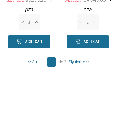
2,945.91
4,356.77
pza
pza
AGREGAR
AGREGAR
<< Atras
1
de 2
Siguiente >>