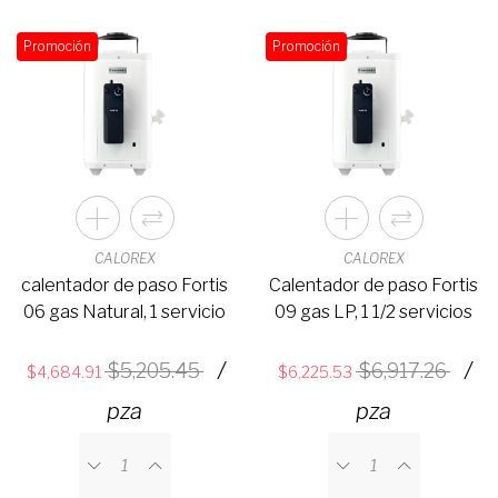
Promoción
Promoción
CALOREX
CALOREX
calentador de paso Fortis
Calentador de paso Fortis
06 gas Natural, 1 servicio
09 gas LP, 1 1/2 servicios
/
/
5,205.45
6,917.26
4,684.91
6,225.53
pza
pza