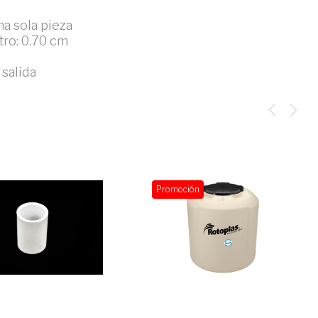
na sola pieza
tro: 0.70 cm
 salida
Promoción