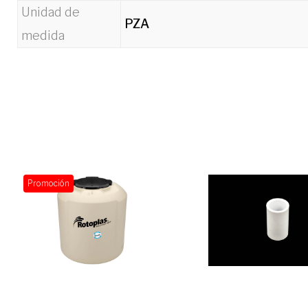
Unidad de
PZA
medida
Promoción