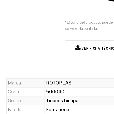
* El tono del producto puede 
se ve en la pantalla.
VER FICHA TÉCNI
Marca
ROTOPLAS
Código
500040
Grupo
Tinacos bicapa
Familia
Fontanería