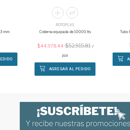
ROTOPLAS
 13 mm
Cisterna equipada de 10000 lts
Tubo 
52,915.81
44,978.44
/
pza
PEDIDO
A
AGREGAR AL PEDIDO