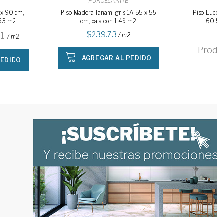
PORCELANITE
 x 90 cm,
Piso Madera Tanami gris 1A 55 x 55
Piso Luc
1.63 m2
cm, caja con 1.49 m2
60.
239.73
1
/ m2
/ m2
Prod
AGREGAR AL PEDIDO
PEDIDO