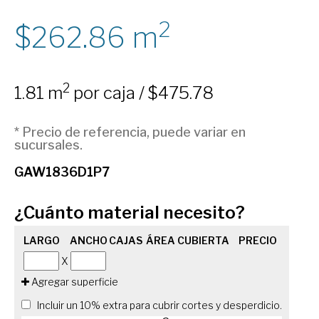
2
262.86
m
2
1.81 m
por caja / $475.78
* Precio de referencia, puede variar en
sucursales.
GAW1836D1P7
¿Cuánto material necesito?
LARGO
ANCHO
CAJAS
ÁREA CUBIERTA
PRECIO
X
Agregar superficie
Incluir un 10% extra para cubrir cortes y desperdicio.