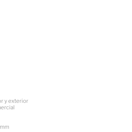
or y exterior
ercial
 4mm