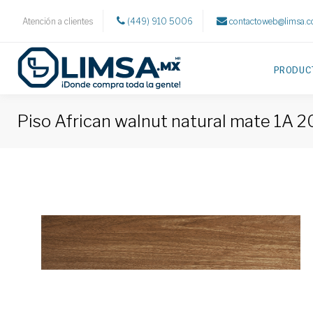
Atención a clientes
(449) 910 5006
contactoweb@limsa.
PRODUC
Piso African walnut natural mate 1A 20