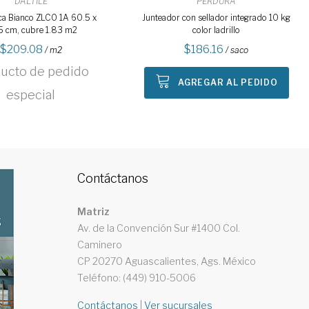
DALTILE
PERDURA
ca Bianco ZLC0 1A 60.5 x
Junteador con sellador integrado 10 kg
5 cm, cubre 1.83 m2
color ladrillo
209.08
186.16
/ m2
/ saco
ucto de pedido
AGREGAR AL PEDIDO
especial
Contáctanos
Matriz
Av. de la Convención Sur #1400 Col.
Caminero
CP 20270 Aguascalientes, Ags. México
Teléfono: (449) 910-5006
Contáctanos
|
Ver sucursales