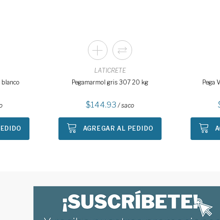
LATICRETE
g blanco
Pegamarmol gris 307 20 kg
Pega 
144.93
o
/ saco
PEDIDO
AGREGAR AL PEDIDO
A