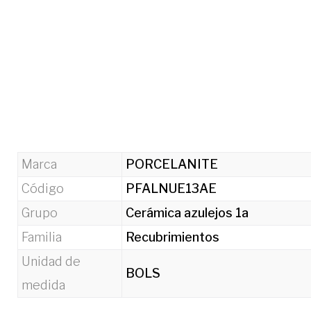
Marca
PORCELANITE
Código
PFALNUE13AE
Grupo
Cerámica azulejos 1a
Familia
Recubrimientos
Unidad de
BOLS
medida