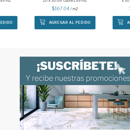
1.59 m2
20 x 30 cm, cubre 1.59 m2
x 30
167.04
/ m2
PEDIDO
AGREGAR AL PEDIDO
A