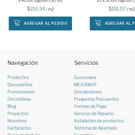
x 40 cm, caja con 1.50 m2
20 x 30 cm, caja con 
210.34
151.57
/ m2
/ m2
AGREGAR AL PEDIDO
AGREGAR AL 
Navegación
Servicios
Productos
Sucursales
Descuentos
MEJORAVIT
Promociones
Devoluciones
Decorideas
Preguntas Frecuentes
Blog
Formas de Pago
Proyectos
Servicio de Reparto
Nosotros
Instalación de productos
Facturación
Sistema de Apartado