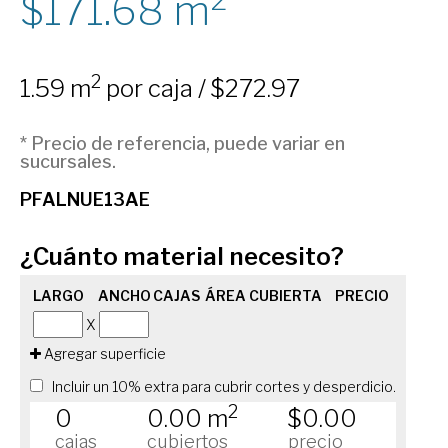
171.68
m
2
1.59 m
por caja / $272.97
* Precio de referencia, puede variar en
sucursales.
PFALNUE13AE
¿Cuánto material necesito?
LARGO
ANCHO
CAJAS
ÁREA CUBIERTA
PRECIO
X
Agregar superficie
Incluir un 10% extra para cubrir cortes y desperdicio.
2
0
0.00 m
$0.00
cajas
cubiertos
precio