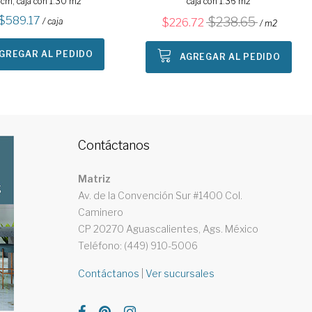
 cm, caja con 1.30 m2
caja con 1.36 m2
589.17
238.65
/ caja
226.72
/ m2
GREGAR AL PEDIDO
AGREGAR AL PEDIDO
Contáctanos
Matriz
Av. de la Convención Sur #1400 Col.
Caminero
CP 20270 Aguascalientes, Ags. México
Teléfono: (449) 910-5006
Contáctanos
|
Ver sucursales