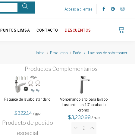
Acceso a clientes
PUNTOS LIMSA
CONTACTO
DESCUENTOS
Inicio
Productos
Baño / Lavabos de sobreponer
Productos Complementarios
Paquete de lavabo standard
Monomando alto para lavabo
Lusitania Lus-101 acabado
cromo
322.14
/ jgo
3,230.98
/ pza
Producto de pedido
especial