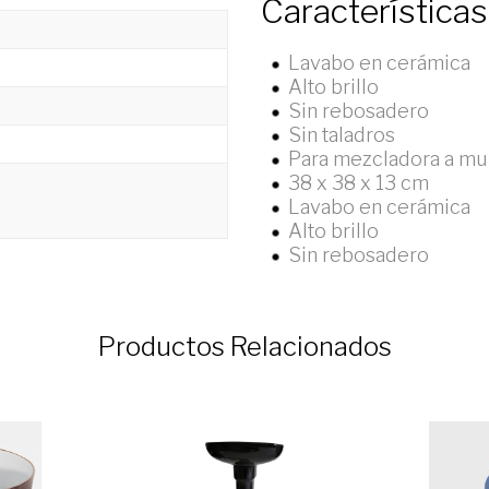
Características
Lavabo en cerámica
Alto brillo
Sin rebosadero
Sin taladros
Para mezcladora a mur
38 x 38 x 13 cm
Lavabo en cerámica
Alto brillo
Sin rebosadero
Productos Relacionados