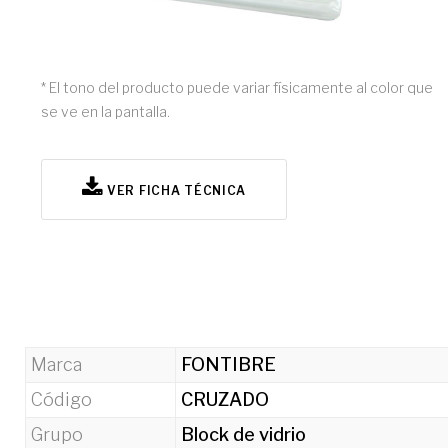
* El tono del producto puede variar físicamente al color que
se ve en la pantalla.
VER FICHA TÉCNICA
Marca
FONTIBRE
Código
CRUZADO
Grupo
Block de vidrio