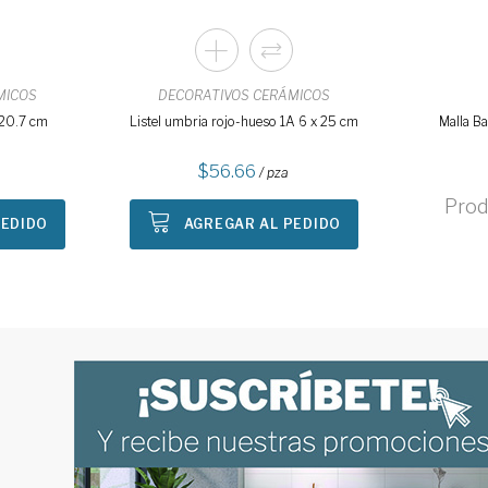
MICOS
DECORATIVOS CERÁMICOS
x 20.7 cm
Listel umbria rojo-hueso 1A 6 x 25 cm
Malla B
56.66
/ pza
Prod
PEDIDO
AGREGAR AL PEDIDO