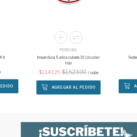
PERDURA
 lt
Imperdura 5 años cubeta 19 Lts color
Feste
rojo
1,523.00
a
1,142.25
/ cube
PEDIDO
A
AGREGAR AL PEDIDO