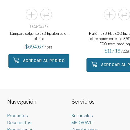
TECNOLITE
Lámpara colgante LED Epsilon color
Plafón LED Flat ECO luz 
blanco
sobre poner en techo 39
ECO terminado ne
694.67
/ pza
117.18
/ pza
AGREGAR AL PEDIDO
AGREGAR AL 
Navegación
Servicios
Productos
Sucursales
Descuentos
MEJORAVIT
Promociones
Devoluciones