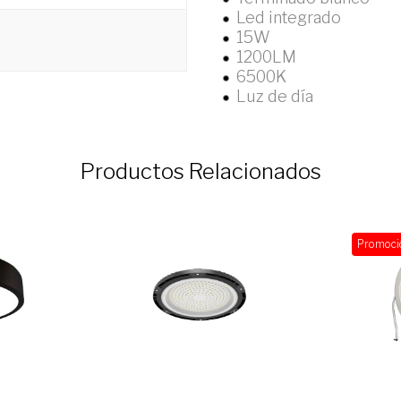
Led integrado
15W
1200LM
6500K
Luz de día
Productos Relacionados
Promoci