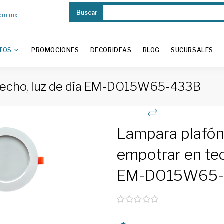
Buscar
com.mx
TOS
PROMOCIONES
DECORIDEAS
BLOG
SUCURSALES
 techo, luz de día EM-DO15W65-433B
Lampara plafón
empotrar en tec
EM-DO15W65-