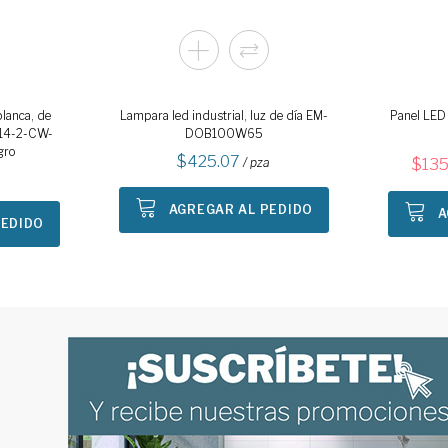
blanca, de
Lampara led industrial, luz de día EM-
Panel LED 
114-2-CW-
DOB100W65
gro
425.07
/ pza
135
AGREGAR AL PEDIDO
A
PEDIDO