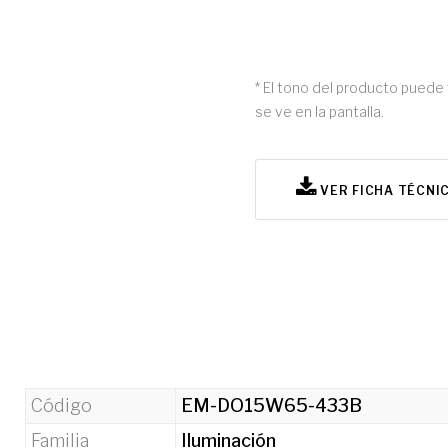
* El tono del producto puede 
se ve en la pantalla.
VER FICHA TÉCNI
Código
EM-DO15W65-433B
Familia
Iluminación