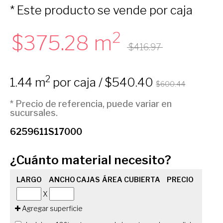
* Este producto se vende por caja
2
375.28 m
416.97
2
1.44 m
por caja / $540.40
$600.44
* Precio de referencia, puede variar en
sucursales.
6259611S17000
¿Cuánto material necesito?
LARGO
ANCHO
CAJAS
ÁREA CUBIERTA
PRECIO
X
Agregar superficie