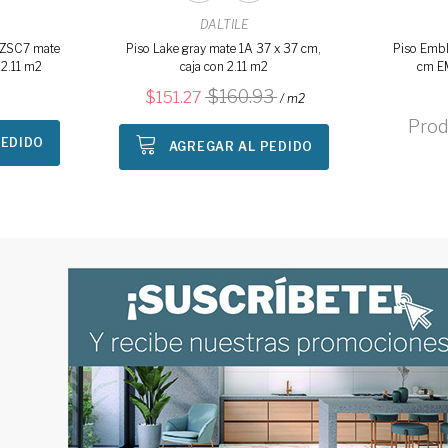
DALTILE
e ZSC7 mate
Piso Lake gray mate 1A 37 x 37 cm,
Piso Embl
 2.11 m2
caja con 2.11 m2
cm EM
160.93
151.27
/ m2
Prod
PEDIDO
AGREGAR AL PEDIDO