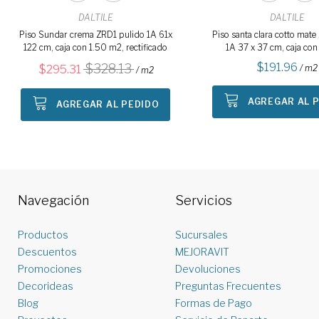
DALTILE
DALTILE
Piso Sundar crema ZRD1 pulido 1A 61x
Piso santa clara cotto mat
122 cm, caja con 1.50 m2, rectificado
1A 37 x 37 cm, caja con
191.96
328.13
295.31
/ m2
/ m2
AGREGAR AL 
AGREGAR AL PEDIDO
Navegación
Servicios
Productos
Sucursales
Descuentos
MEJORAVIT
Promociones
Devoluciones
Decorideas
Preguntas Frecuentes
Blog
Formas de Pago