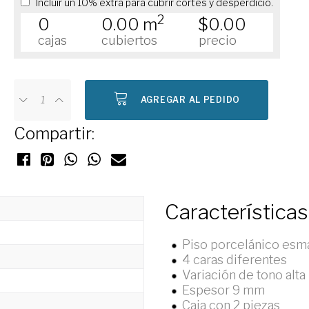
Incluir un 10% extra para cubrir cortes y desperdicio.
2
0
0.00 m
$0.00
cajas
cubiertos
precio
AGREGAR AL PEDIDO
Compartir:
Características
Piso porcelánico esm
4 caras diferentes
Variación de tono alta
Espesor 9 mm
Caja con 2 piezas