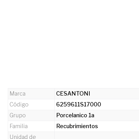
Marca
CESANTONI
Código
6259611S17000
Grupo
Porcelanico 1a
Familia
Recubrimientos
Unidad de