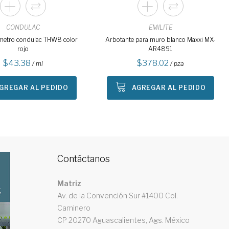
CONDULAC
EMILITE
metro condulac THW8 color
Arbotante para muro blanco Maxxi MX-
rojo
AR4891
43.38
378.02
/ ml
/ pza
GREGAR AL PEDIDO
AGREGAR AL PEDIDO
Contáctanos
Matriz
Av. de la Convención Sur #1400 Col.
Caminero
CP 20270 Aguascalientes, Ags. México