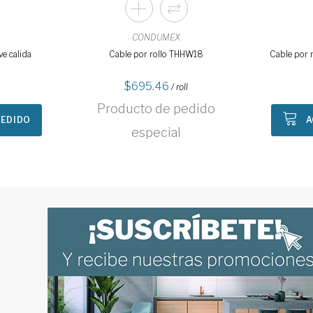
CONDUMEX
e calida
Cable por rollo THHW18
Cable por 
695.46
/ roll
Producto de pedido
PEDIDO
A
especial