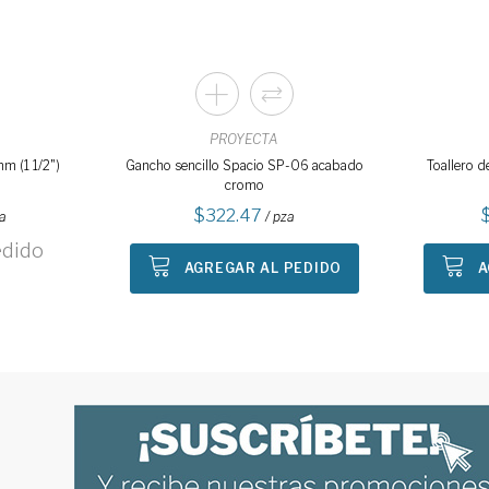
PROYECTA
mm (1 1/2")
Gancho sencillo Spacio SP-06 acabado
Toallero d
cromo
322.47
za
/ pza
edido
AGREGAR AL PEDIDO
A