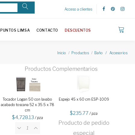
Acceso a clientes
PUNTOS LIMSA
CONTACTO
DESCUENTOS
Inicio
Productos
Baño / Accesorios
Productos Complementarios
Tocador Logan 50 con lavabo
Espejo 45 x 60 cm ESP-1009
acabado toscana 52 x 35.5 x 78
cm
235.77
/ pza
4,728.13
/ pza
Producto de pedido
especial