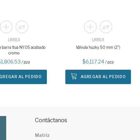
URREA
URREA
e barra Itua NY.05 acabado
Válvula huzky 50 mm (2")
cromo
1,806.53
6,117.24
/ pza
/ pza
GREGAR AL PEDIDO
AGREGAR AL PEDIDO
Contáctanos
Matriz