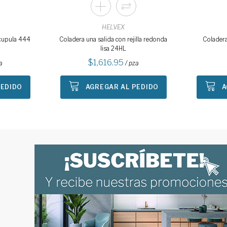
HELVEX
 cupula 444
Coladera una salida con rejilla redonda
Coladera
lisa 24HL
1,616.95
a
/ pza
PEDIDO
AGREGAR AL PEDIDO
A