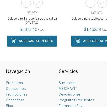
HELVEX
HELVEX
Coladera rejilla redonda de una salida
Coladera para azotea, con
22V ECO
1,372.40
1,462.19
/ pza
/ pz
AGREGAR AL PEDIDO
AGREGAR AL 
Navegación
Servicios
Productos
Sucursales
Descuentos
MEJORAVIT
Promociones
Devoluciones
Decorideas
Preguntas Frecuentes
Blog
Formas de Pago