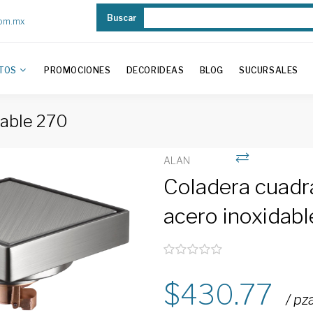
Buscar
com.mx
TOS
PROMOCIONES
DECORIDEAS
BLOG
SUCURSALES
dable 270
ALAN
Coladera cuadra
acero inoxidab
430.77
/ pz