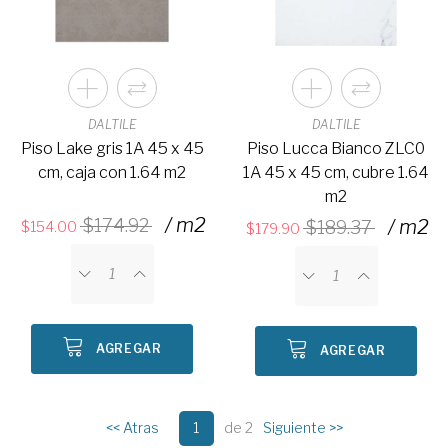
DALTILE
DALTILE
Piso Lake gris 1A 45 x 45
Piso Lucca Bianco ZLC0
cm, caja con 1.64 m2
1A 45 x 45 cm, cubre 1.64
m2
/ m2
174.92
/ m2
189.37
154.00
179.90
AGREGAR
AGREGAR
<< Atras
1
de 2
Siguiente >>