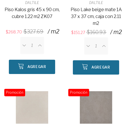
DALTILE
DALTILE
Piso Kalos gris 45 x 90 cm,
Piso Lake beige mate 1A
cubre 1.22 m2 ZK07
37 x 37 cm, caja con 2.11
m2
/ m2
327.69
/ m2
160.93
268.70
151.27
AGREGAR
AGREGAR
Promoción
Promoción