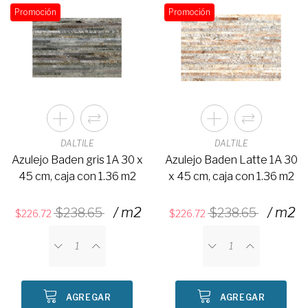
Promoción
Promoción
DALTILE
DALTILE
Azulejo Baden gris 1A 30 x
Azulejo Baden Latte 1A 30
45 cm, caja con 1.36 m2
x 45 cm, caja con 1.36 m2
/ m2
/ m2
238.65
238.65
226.72
226.72
AGREGAR
AGREGAR