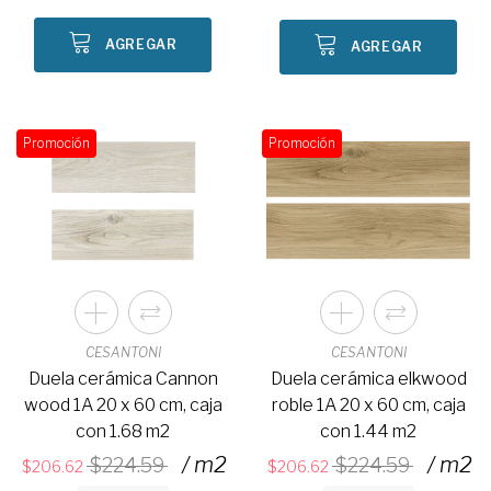
AGREGAR
AGREGAR
Promoción
Promoción
CESANTONI
CESANTONI
Duela cerámica Cannon
Duela cerámica elkwood
wood 1A 20 x 60 cm, caja
roble 1A 20 x 60 cm, caja
con 1.68 m2
con 1.44 m2
/ m2
/ m2
224.59
224.59
206.62
206.62