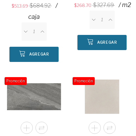
/ m2
/
327.69
684.92
268.70
513.69
caja
AGREGAR
AGREGAR
Promoción
Promoción