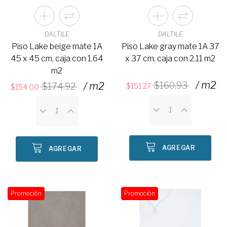
DALTILE
DALTILE
Piso Lake beige mate 1A
Piso Lake gray mate 1A 37
45 x 45 cm, caja con 1.64
x 37 cm, caja con 2.11 m2
m2
/ m2
/ m2
160.93
174.92
151.27
154.00
AGREGAR
AGREGAR
Promoción
Promoción