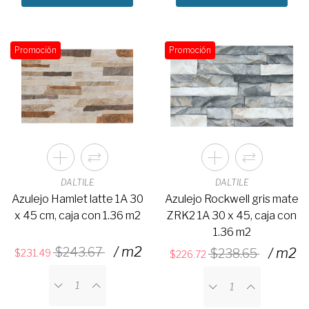
Promoción
Promoción
DALTILE
DALTILE
Azulejo Hamlet latte 1A 30
Azulejo Rockwell gris mate
x 45 cm, caja con 1.36 m2
ZRK2 1A 30 x 45, caja con
1.36 m2
/ m2
243.67
/ m2
238.65
231.49
226.72