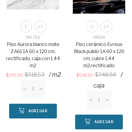
DALTILE
GREDA
Piso Aurora blanco mate
Piso cerámico Evreux
ZA61 1A 60 x 120 cm,
Black pulido 1A 60 x 120
rectificado, caja con 1.44
cm, cubre 1.44
m2
m2,rectificado
/ m2
/
518.53
748.94
295.00
636.60
caja
AGREGAR
AGREGAR