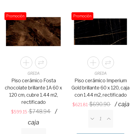
Promoción
Promoción
GREDA
GREDA
Piso cerámico Fosta
Piso cerámico Imperium
chocolate brillante 1A 60 x
Gold brillante 60 x 120, caja
120 cm, cubre 1.44 m2,
con 1.44 m2, rectificado
rectificado
/ caja
690.90
621.81
/
748.94
599.15
caja