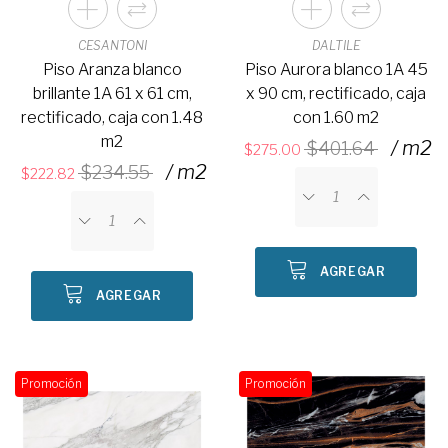
CESANTONI
DALTILE
Piso Aranza blanco
Piso Aurora blanco 1A 45
brillante 1A 61 x 61 cm,
x 90 cm, rectificado, caja
rectificado, caja con 1.48
con 1.60 m2
m2
/ m2
401.64
275.00
/ m2
234.55
222.82
AGREGAR
AGREGAR
Promoción
Promoción