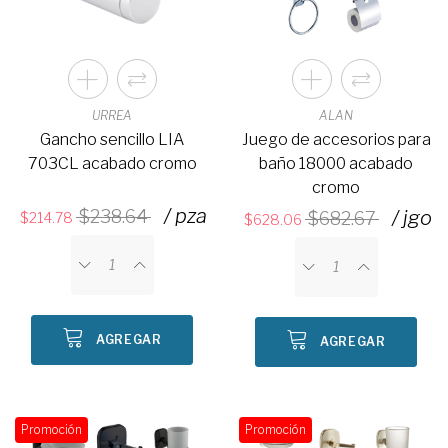
URREA
ALAN
Gancho sencillo LIA
Juego de accesorios para
703CL acabado cromo
baño 18000 acabado
cromo
/ pza
238.64
/ jgo
682.67
214.78
628.06
AGREGAR
AGREGAR
Promoción
Promoción