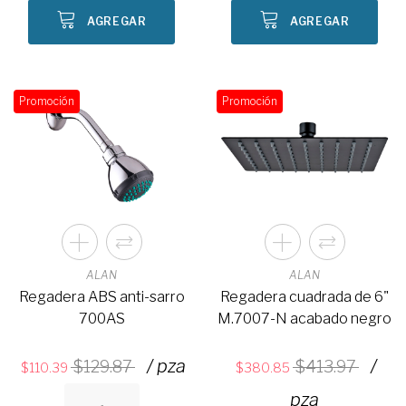
AGREGAR
AGREGAR
Promoción
Promoción
ALAN
ALAN
Regadera ABS anti-sarro
Regadera cuadrada de 6"
700AS
M.7007-N acabado negro
/ pza
/
129.87
413.97
110.39
380.85
pza