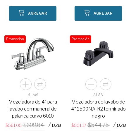
AGREGAR
AGREGAR
Promoción
Promoción
ALAN
ALAN
Mezcladora de 4" para
Mezcladora de lavabo de
lavabo con maneral de
4" 2500NA-R2 terminado
palanca curvo 6010
negro
/ pza
/ pza
609.84
544.75
561.05
501.17