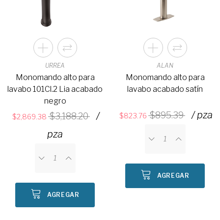
URREA
ALAN
Monomando alto para
Monomando alto para
lavabo 101Cl.2 Lia acabado
lavabo acabado satín
negro
/ pza
/
895.39
3,188.20
823.76
2,869.38
pza
AGREGAR
AGREGAR