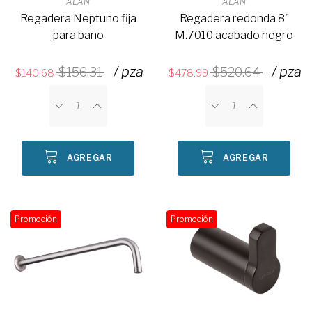
ALAN
ALAN
Regadera Neptuno fija
Regadera redonda 8"
para baño
M.7010 acabado negro
/ pza
/ pza
156.31
520.64
140.68
478.99
AGREGAR
AGREGAR
Promoción
Promoción