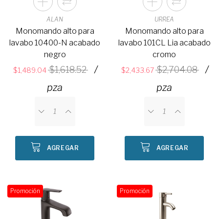
ALAN
URREA
Monomando alto para
Monomando alto para
lavabo 10400-N acabado
lavabo 101CL Lia acabado
negro
cromo
/
/
1,618.52
2,704.08
1,489.04
2,433.67
pza
pza
AGREGAR
AGREGAR
Promoción
Promoción