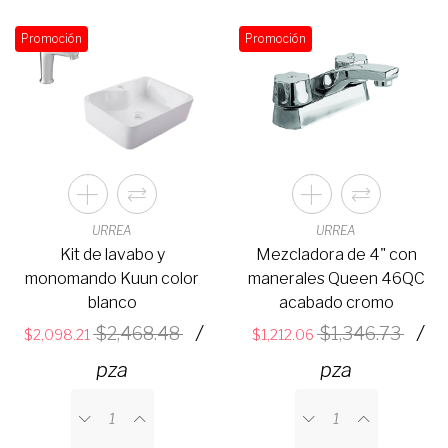
Promoción
Promoción
URREA
URREA
Kit de lavabo y
Mezcladora de 4" con
monomando Kuun color
manerales Queen 46QC
blanco
acabado cromo
/
/
2,468.48
1,346.73
2,098.21
1,212.06
pza
pza