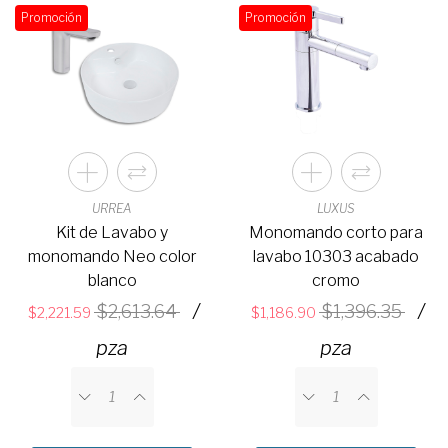
Promoción
Promoción
URREA
LUXUS
Kit de Lavabo y
Monomando corto para
monomando Neo color
lavabo 10303 acabado
blanco
cromo
/
/
2,613.64
1,396.35
2,221.59
1,186.90
pza
pza