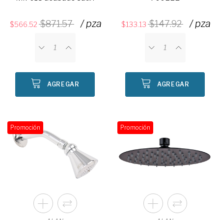
/ pza
/ pza
871.57
147.92
566.52
133.13
AGREGAR
AGREGAR
Promoción
Promoción