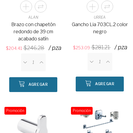
ALAN
URREA
Brazo con chapetón
Gancho Lia 703CL.2 color
redondo de 39 cm
negro
acabado satín
/ pza
/ pza
281.21
246.28
253.09
204.41
AGREGAR
AGREGAR
Promoción
Promoción