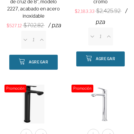
de cruz de 8", modelo
cromo
2227, acabado en acero
/
2,425.92
2,183.33
inoxidable
pza
/ pza
702.82
527.12
AGREGAR
AGREGAR
Promoción
Promoción