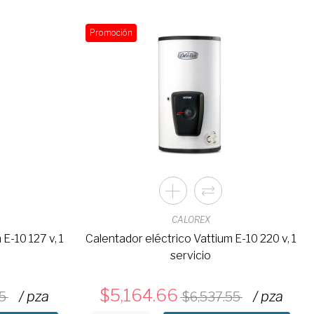
Promoción
CALOREX
E-10 127 v, 1
Calentador eléctrico Vattium E-10 220 v, 1
servicio
5,164.66
/ pza
/ pza
5
6,537.55