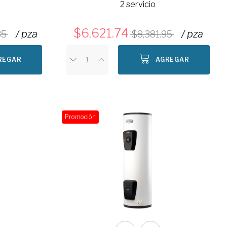
2 servicio
6,621.74
/ pza
/ pza
35
8,381.95
REGAR
AGREGAR
Promoción