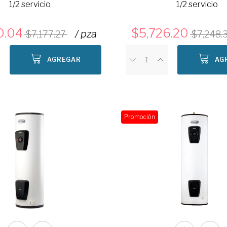
1/2 servicio
1/2 servicio
0.04
5,726.20
/ pza
7,177.27
7,248.
AGREGAR
AG
Promoción