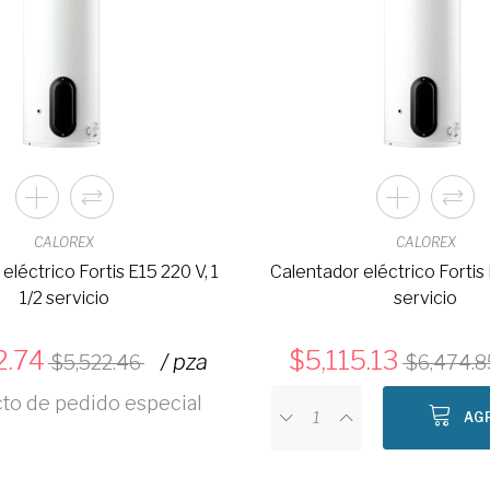
CALOREX
CALOREX
eléctrico Fortis E15 220 V, 1
Calentador eléctrico Fortis 
1/2 servicio
servicio
2.74
5,115.13
/ pza
5,522.46
6,474.8
o de pedido especial
AG