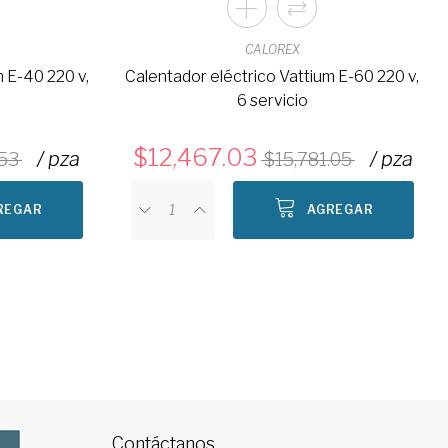
CALOREX
m E-40 220 v,
Calentador eléctrico Vattium E-60 220 v,
6 servicio
12,467.03
/ pza
/ pza
.53
15,781.05
REGAR
AGREGAR
Contáctanos