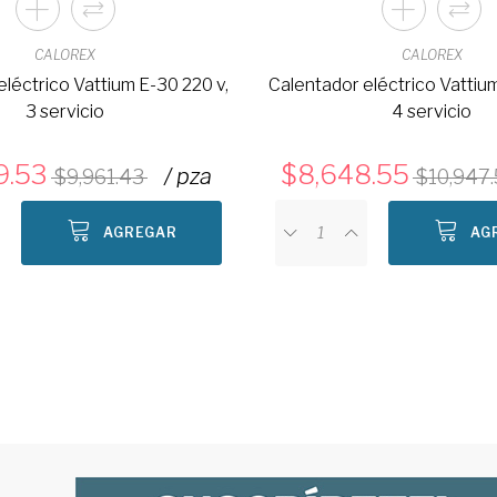
CALOREX
CALOREX
léctrico Vattium E-30 220 v,
Calentador eléctrico Vattiu
3 servicio
4 servicio
9.53
8,648.55
/ pza
9,961.43
10,947
AGREGAR
AG