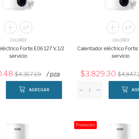
CALOREX
CALOREX
léctrico Fortis E06 127 V, 1/2
Calentador eléctrico Fortis 
servicio
servicio
0.48
3,829.30
/ pza
4,367.69
4,847.
AGREGAR
AG
Promoción