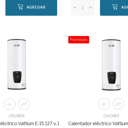
AGREGAR
AG
Promoción
CALOREX
CALOREX
léctrico Vattium E-15 127 v, 1
Calentador eléctrico Vattium 