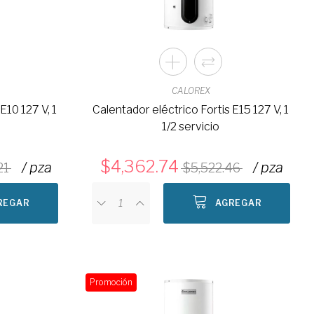
CALOREX
E10 127 V, 1
Calentador eléctrico Fortis E15 127 V, 1
1/2 servicio
4,362.74
/ pza
/ pza
21
5,522.46
REGAR
AGREGAR
Promoción