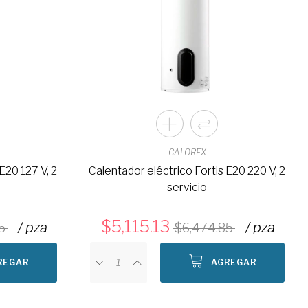
CALOREX
E20 127 V, 2
Calentador eléctrico Fortis E20 220 V, 2
servicio
5,115.13
/ pza
/ pza
5
6,474.85
REGAR
AGREGAR