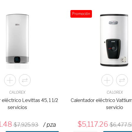
Promoción
CALOREX
CALOREX
eléctrico Levittas 45, 1 1/2
Calentador eléctrico Vattium 
servicios
servicio
1.48
5,117.26
/ pza
7,925.93
6,477.5