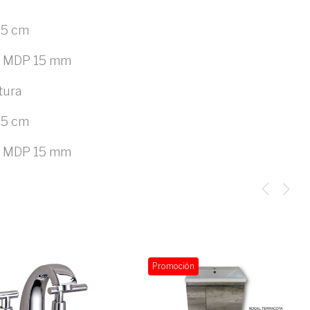
85 cm
en MDP 15 mm
tura
85 cm
en MDP 15 mm
Promoción