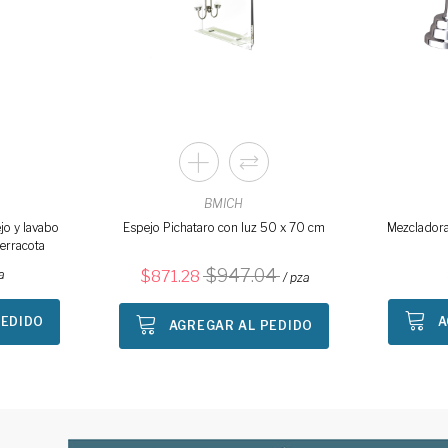
BMICH
jo y lavabo
Espejo Pichataro con luz 50 x 70 cm
Mezcladora
terracota
947.04
a
871.28
/ pza
PEDIDO
A
AGREGAR AL PEDIDO