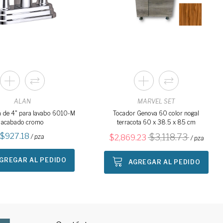
ALAN
MARVEL SET
 de 4" para lavabo 6010-M
Tocador Genova 60 color nogal
acabado cromo
terracota 60 x 38.5 x 85 cm
927.18
3,118.73
/ pza
2,869.23
/ pza
GREGAR AL PEDIDO
AGREGAR AL PEDIDO