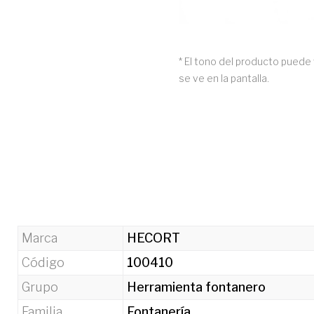
* El tono del producto puede 
se ve en la pantalla.
Marca
HECORT
Código
100410
Grupo
Herramienta fontanero
Familia
Fontanería