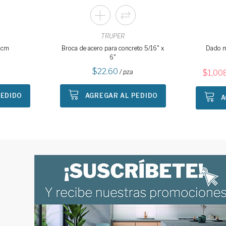
TRUPER
 cm
Broca de acero para concreto 5/16" x
Dado 
6"
22.60
a
/ pza
1,00
PEDIDO
AGREGAR AL PEDIDO
A