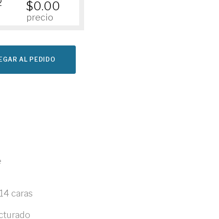
2
$0.00
precio
EGAR AL PEDIDO
e
 14 caras
ucturado