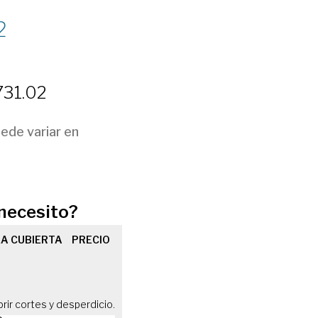
2
731.02
uede variar en
necesito?
A CUBIERTA
PRECIO
brir cortes y desperdicio.