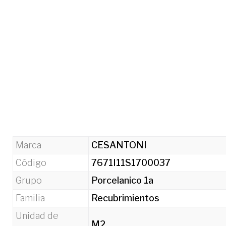
Marca
CESANTONI
Código
7671I11S1700037
Grupo
Porcelanico 1a
Familia
Recubrimientos
Unidad de
M2