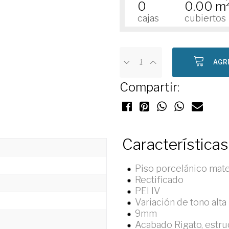
0
0.00 m
cajas
cubiertos
AGR
Compartir:
Características
Piso porcelánico mat
Rectificado
PEI IV
Variación de tono alta
9mm
Acabado Rigato, estr