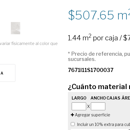
507.65
m
2
1.44 m
por caja / $
variar físicamente al color que
* Precio de referencia, p
sucursales.
7671I11S1700037
CA
¿Cuánto material 
LARGO
ANCHO
CAJAS
ÁRE
X
Agregar superficie
Incluir un 10% extra para cu