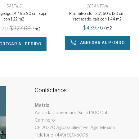
DALTILE
CESANTONI
 greige 1A 45 x 90 cm, caja
Piso Silverstone 1A 60 x 120 cm,
con 1.22 m2
rectificado, caja con 1.44 m2
439.76
327.69
.70
/ m2
/ m2
AGREGAR AL PEDIDO
GREGAR AL PEDIDO
Contáctanos
Matriz
Av. de la Convención Sur #1400 Col.
Caminero
CP 20270 Aguascalientes, Ags. México
Teléfono: (449) 910-5006