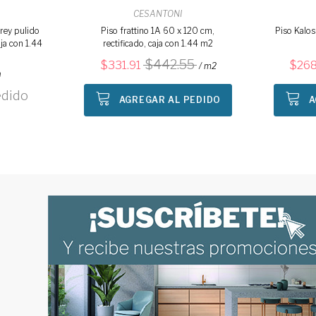
CESANTONI
rey pulido
Piso frattino 1A 60 x 120 cm,
Piso Kalos
ja con 1.44
rectificado, caja con 1.44 m2
442.55
331.91
268
/ m2
a
edido
AGREGAR AL PEDIDO
A