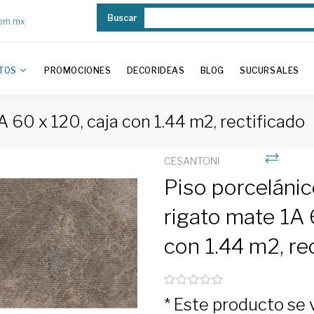
Buscar
com.mx
TOS
PROMOCIONES
DECORIDEAS
BLOG
SUCURSALES
 60 x 120, caja con 1.44 m2, rectificado
CESANTONI
Piso porceláni
rigato mate 1A 
con 1.44 m2, re
* Este producto se 