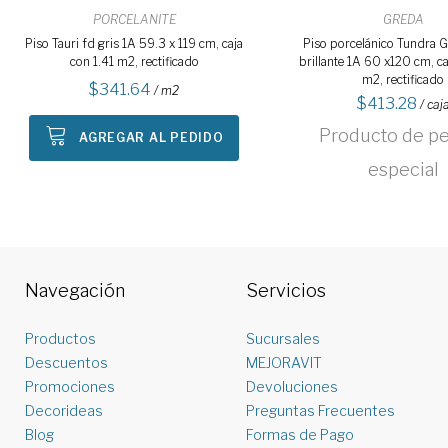
PORCELANITE
GREDA
Piso Tauri fd gris 1A 59.3 x 119 cm, caja
Piso porcelánico Tundra G
con 1.41 m2, rectificado
brillante 1A 60 x120 cm, ca
m2, rectificado
341.64
/ m2
413.28
/ caj
Producto de p
AGREGAR AL PEDIDO
especial
Navegación
Servicios
Productos
Sucursales
Descuentos
MEJORAVIT
Promociones
Devoluciones
Decorideas
Preguntas Frecuentes
Blog
Formas de Pago